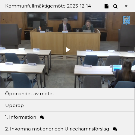
Kommunfullmäktigemöte 2023-12-14
Play
Video
Öppnandet av mötet
Upprop
1. Information
2. Inkomna motioner och Ulricehamnsförslag