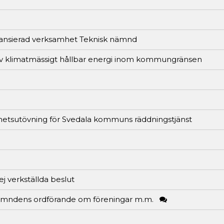
nansierad verksamhet Teknisk nämnd
 av klimatmässigt hållbar energi inom kommungränsen
hetsutövning för Svedala kommuns räddningstjänst
ej verkställda beslut
tidsnämndens ordförande om föreningar m.m.