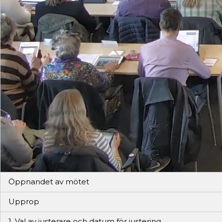
Öppnandet av mötet
Upprop
1. Val av justerare och datum för justering