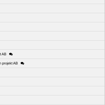
kt AB
n projekt AB