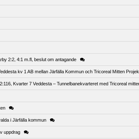
arby 2:2, 4:1 m.fl, beslut om antagande
i Veddesta kv 1 AB mellan Järfälla Kommun och Tricoreal Mitten Proje
:116, Kvarter 7 Veddesta – Tunnelbanekvarteret med Tricoreal mitte
ten
evalda i Järfälla kommun
 av uppdrag